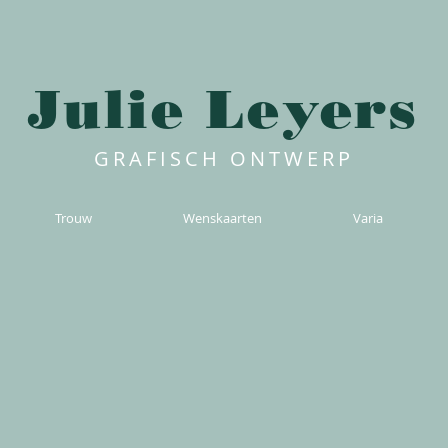
Julie Le
y
ers
GRAFISCH ONTWERP
Trouw
Wenskaarten
Varia