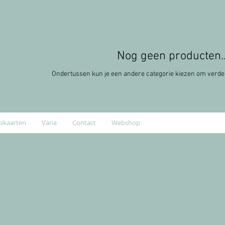
Nog geen producten..
Ondertussen kun je een andere categorie kiezen om verde
skaarten
Varia
Contact
Webshop