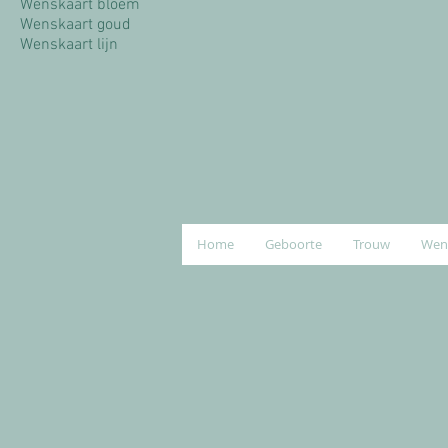
Wenskaart bloem
Wenskaart goud
Wenskaart lijn
Home
Geboorte
Trouw
Wen